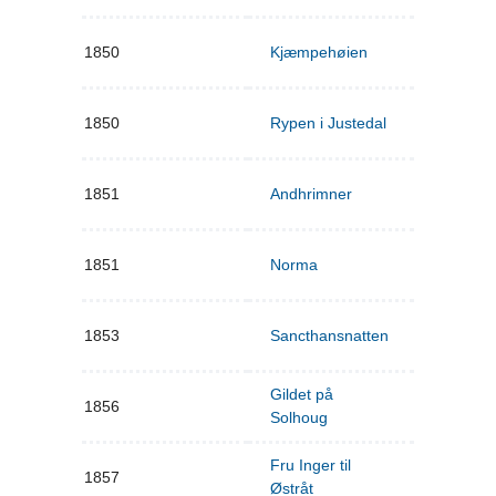
1850
Kjæmpehøien
1850
Rypen i Justedal
1851
Andhrimner
1851
Norma
1853
Sancthansnatten
Gildet på
1856
Solhoug
Fru Inger til
1857
Østråt