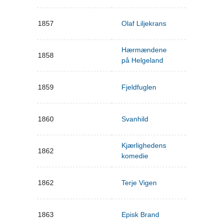
1857
Olaf Liljekrans
Hærmændene
1858
på Helgeland
1859
Fjeldfuglen
1860
Svanhild
Kjærlighedens
1862
komedie
1862
Terje Vigen
1863
Episk Brand