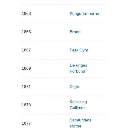
1863
Kongs-Emnerne
1866
Brand
1867
Peer Gynt
De unges
1869
Forbund
1871
Digte
Kejser og
1873
Galilæer
Samfundets
1877
støtter