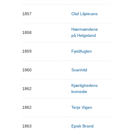
1857
Olaf Liljekrans
Hærmændene
1858
på Helgeland
1859
Fjeldfuglen
1860
Svanhild
Kjærlighedens
1862
komedie
1862
Terje Vigen
1863
Episk Brand