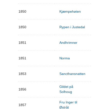
1850
Kjæmpehøien
1850
Rypen i Justedal
1851
Andhrimner
1851
Norma
1853
Sancthansnatten
Gildet på
1856
Solhoug
Fru Inger til
1857
Østråt