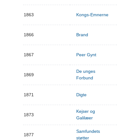
1863
Kongs-Emnerne
1866
Brand
1867
Peer Gynt
De unges
1869
Forbund
1871
Digte
Kejser og
1873
Galilæer
Samfundets
1877
støtter