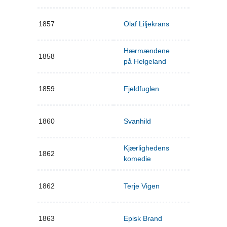
1857
Olaf Liljekrans
Hærmændene
1858
på Helgeland
1859
Fjeldfuglen
1860
Svanhild
Kjærlighedens
1862
komedie
1862
Terje Vigen
1863
Episk Brand