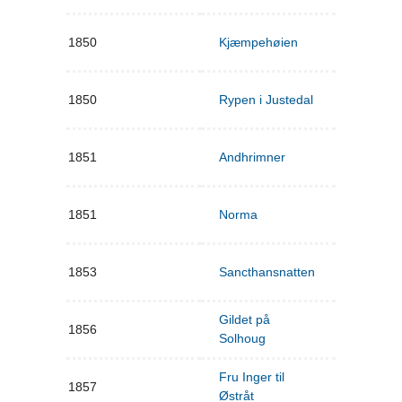
1850
Kjæmpehøien
1850
Rypen i Justedal
1851
Andhrimner
1851
Norma
1853
Sancthansnatten
Gildet på
1856
Solhoug
Fru Inger til
1857
Østråt