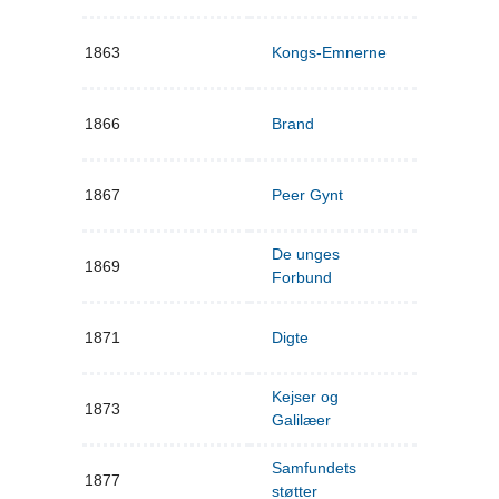
1863
Kongs-Emnerne
1866
Brand
1867
Peer Gynt
De unges
1869
Forbund
1871
Digte
Kejser og
1873
Galilæer
Samfundets
1877
støtter