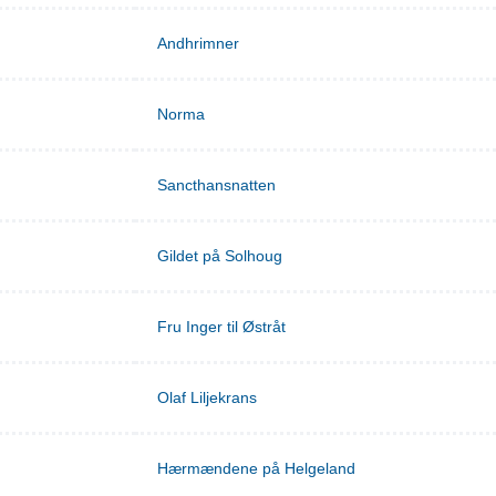
Andhrimner
Norma
Sancthansnatten
Gildet på Solhoug
Fru Inger til Østråt
Olaf Liljekrans
Hærmændene på Helgeland