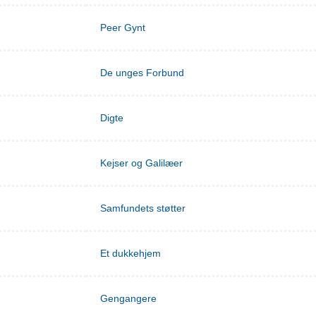
Peer Gynt
De unges Forbund
Digte
Kejser og Galilæer
Samfundets støtter
Et dukkehjem
Gengangere