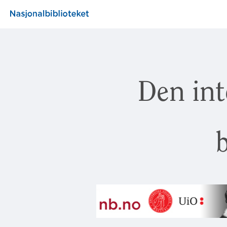
Den int
b