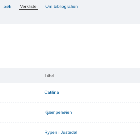
Søk
Verkliste
Om bibliografien
Tittel
Catilina
Kjæmpehøien
Rypen i Justedal