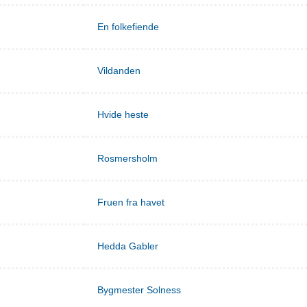
En folkefiende
Vildanden
Hvide heste
Rosmersholm
Fruen fra havet
Hedda Gabler
Bygmester Solness