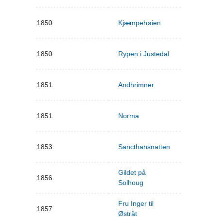
1850
Kjæmpehøien
1850
Rypen i Justedal
1851
Andhrimner
1851
Norma
1853
Sancthansnatten
Gildet på
1856
Solhoug
Fru Inger til
1857
Østråt