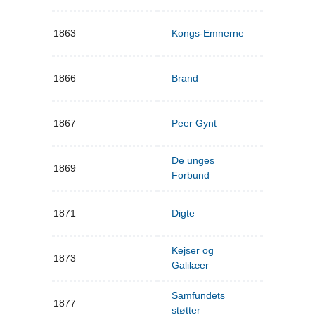
1863
Kongs-Emnerne
1866
Brand
1867
Peer Gynt
De unges
1869
Forbund
1871
Digte
Kejser og
1873
Galilæer
Samfundets
1877
støtter