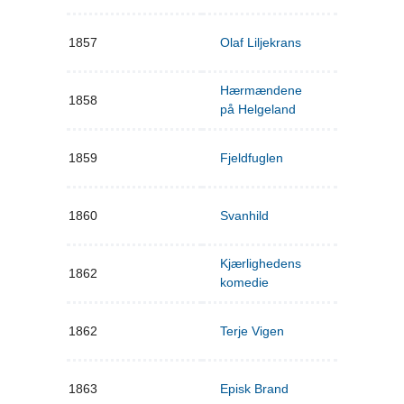
1857
Olaf Liljekrans
Hærmændene
1858
på Helgeland
1859
Fjeldfuglen
1860
Svanhild
Kjærlighedens
1862
komedie
1862
Terje Vigen
1863
Episk Brand