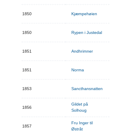
1850
Kjæmpehøien
1850
Rypen i Justedal
1851
Andhrimner
1851
Norma
1853
Sancthansnatten
Gildet på
1856
Solhoug
Fru Inger til
1857
Østråt