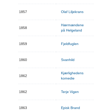
1857
Olaf Liljekrans
Hærmændene
1858
på Helgeland
1859
Fjeldfuglen
1860
Svanhild
Kjærlighedens
1862
komedie
1862
Terje Vigen
1863
Episk Brand