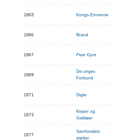
1863
Kongs-Emnerne
1866
Brand
1867
Peer Gynt
De unges
1869
Forbund
1871
Digte
Kejser og
1873
Galilæer
Samfundets
1877
støtter