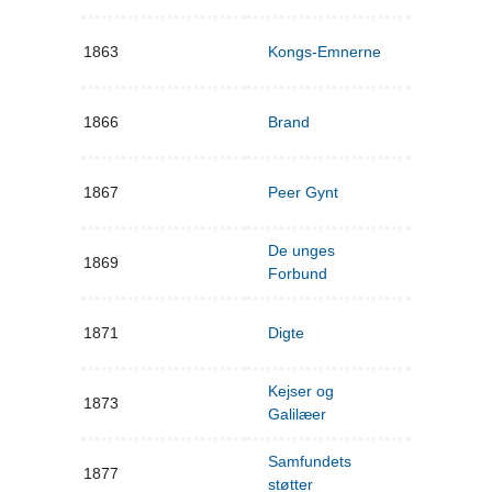
1863
Kongs-Emnerne
1866
Brand
1867
Peer Gynt
De unges
1869
Forbund
1871
Digte
Kejser og
1873
Galilæer
Samfundets
1877
støtter