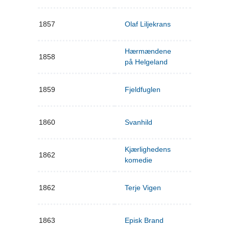
1857
Olaf Liljekrans
Hærmændene
1858
på Helgeland
1859
Fjeldfuglen
1860
Svanhild
Kjærlighedens
1862
komedie
1862
Terje Vigen
1863
Episk Brand