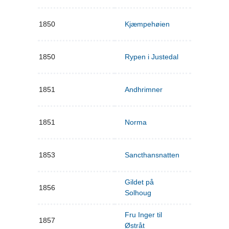
1850
Kjæmpehøien
1850
Rypen i Justedal
1851
Andhrimner
1851
Norma
1853
Sancthansnatten
Gildet på
1856
Solhoug
Fru Inger til
1857
Østråt