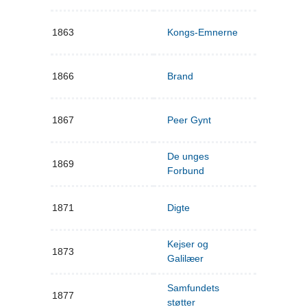
1863
Kongs-Emnerne
1866
Brand
1867
Peer Gynt
De unges
1869
Forbund
1871
Digte
Kejser og
1873
Galilæer
Samfundets
1877
støtter