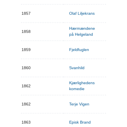
1857
Olaf Liljekrans
Hærmændene
1858
på Helgeland
1859
Fjeldfuglen
1860
Svanhild
Kjærlighedens
1862
komedie
1862
Terje Vigen
1863
Episk Brand