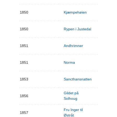
1850
Kjæmpehøien
1850
Rypen i Justedal
1851
Andhrimner
1851
Norma
1853
Sancthansnatten
Gildet på
1856
Solhoug
Fru Inger til
1857
Østråt