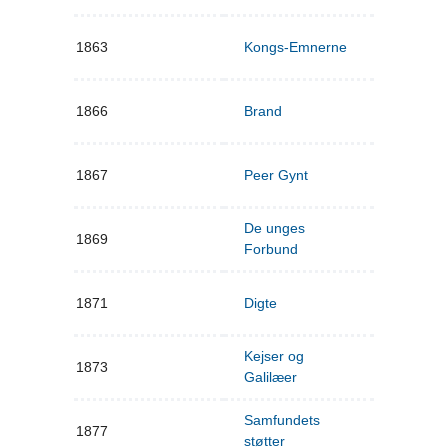
1863
Kongs-Emnerne
1866
Brand
1867
Peer Gynt
De unges
1869
Forbund
1871
Digte
Kejser og
1873
Galilæer
Samfundets
1877
støtter