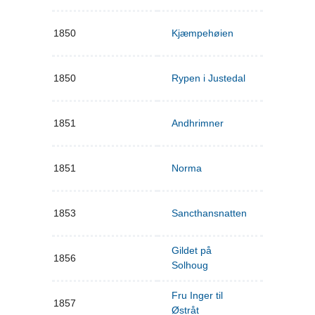
1850
Kjæmpehøien
1850
Rypen i Justedal
1851
Andhrimner
1851
Norma
1853
Sancthansnatten
Gildet på
1856
Solhoug
Fru Inger til
1857
Østråt