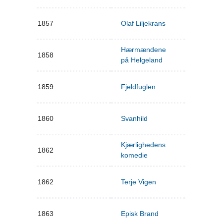
1857
Olaf Liljekrans
Hærmændene
1858
på Helgeland
1859
Fjeldfuglen
1860
Svanhild
Kjærlighedens
1862
komedie
1862
Terje Vigen
1863
Episk Brand