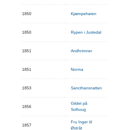
1850
Kjæmpehøien
1850
Rypen i Justedal
1851
Andhrimner
1851
Norma
1853
Sancthansnatten
Gildet på
1856
Solhoug
Fru Inger til
1857
Østråt