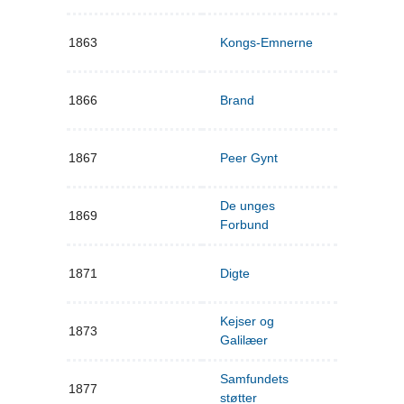
1863
Kongs-Emnerne
1866
Brand
1867
Peer Gynt
De unges
1869
Forbund
1871
Digte
Kejser og
1873
Galilæer
Samfundets
1877
støtter