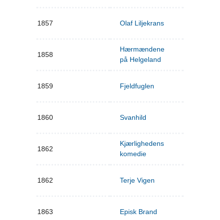
1857
Olaf Liljekrans
Hærmændene
1858
på Helgeland
1859
Fjeldfuglen
1860
Svanhild
Kjærlighedens
1862
komedie
1862
Terje Vigen
1863
Episk Brand