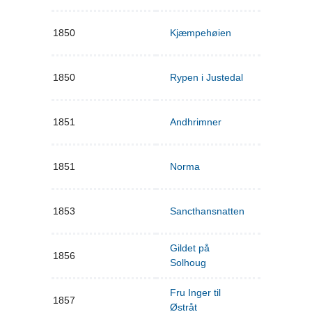
1850
Kjæmpehøien
1850
Rypen i Justedal
1851
Andhrimner
1851
Norma
1853
Sancthansnatten
Gildet på
1856
Solhoug
Fru Inger til
1857
Østråt