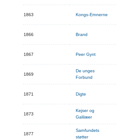
1863
Kongs-Emnerne
1866
Brand
1867
Peer Gynt
De unges
1869
Forbund
1871
Digte
Kejser og
1873
Galilæer
Samfundets
1877
støtter