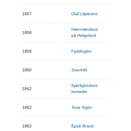
1857
Olaf Liljekrans
Hærmændene
1858
på Helgeland
1859
Fjeldfuglen
1860
Svanhild
Kjærlighedens
1862
komedie
1862
Terje Vigen
1863
Episk Brand