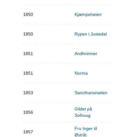
1850
Kjæmpehøien
1850
Rypen i Justedal
1851
Andhrimner
1851
Norma
1853
Sancthansnatten
Gildet på
1856
Solhoug
Fru Inger til
1857
Østråt