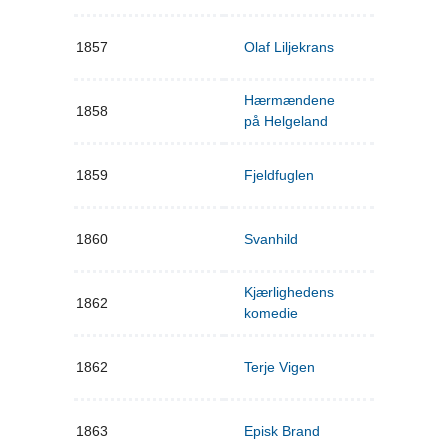
1857
Olaf Liljekrans
Hærmændene
1858
på Helgeland
1859
Fjeldfuglen
1860
Svanhild
Kjærlighedens
1862
komedie
1862
Terje Vigen
1863
Episk Brand