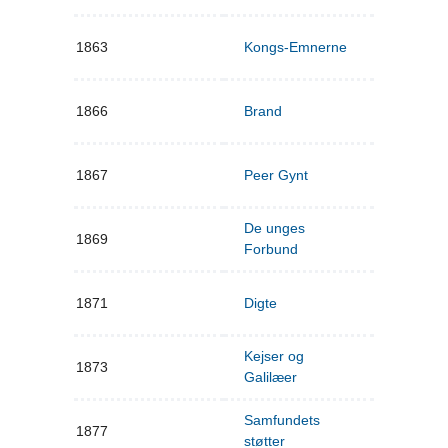
1863
Kongs-Emnerne
1866
Brand
1867
Peer Gynt
De unges
1869
Forbund
1871
Digte
Kejser og
1873
Galilæer
Samfundets
1877
støtter