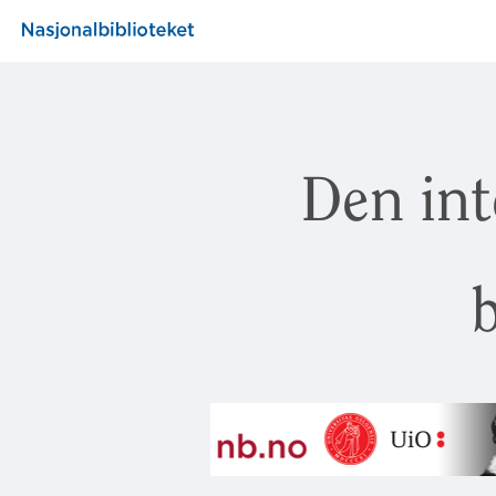
Den int
b