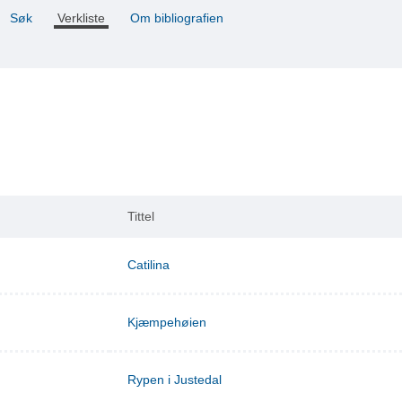
Søk
Verkliste
Om bibliografien
Tittel
Catilina
Kjæmpehøien
Rypen i Justedal