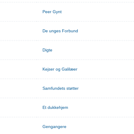
Peer Gynt
De unges Forbund
Digte
Kejser og Galilæer
Samfundets støtter
Et dukkehjem
Gengangere