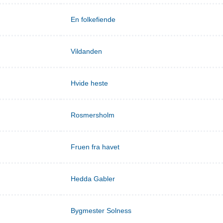
En folkefiende
Vildanden
Hvide heste
Rosmersholm
Fruen fra havet
Hedda Gabler
Bygmester Solness