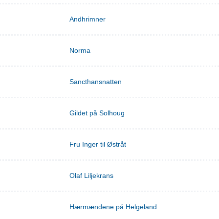
Andhrimner
Norma
Sancthansnatten
Gildet på Solhoug
Fru Inger til Østråt
Olaf Liljekrans
Hærmændene på Helgeland