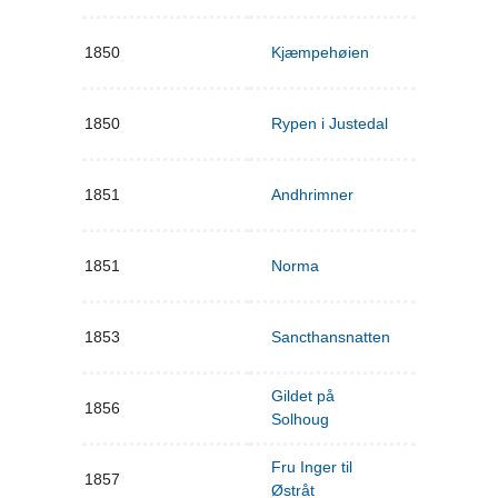
1850
Kjæmpehøien
1850
Rypen i Justedal
1851
Andhrimner
1851
Norma
1853
Sancthansnatten
Gildet på
1856
Solhoug
Fru Inger til
1857
Østråt