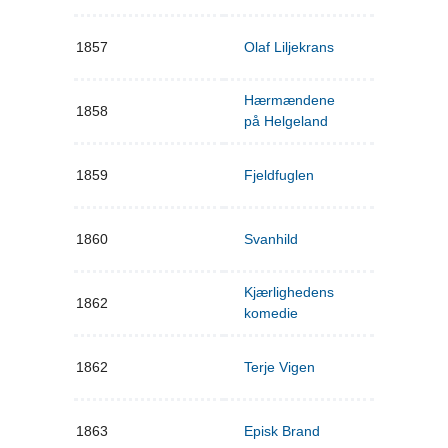
1857
Olaf Liljekrans
Hærmændene
1858
på Helgeland
1859
Fjeldfuglen
1860
Svanhild
Kjærlighedens
1862
komedie
1862
Terje Vigen
1863
Episk Brand