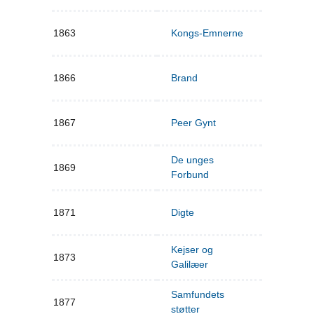
1863
Kongs-Emnerne
1866
Brand
1867
Peer Gynt
De unges
1869
Forbund
1871
Digte
Kejser og
1873
Galilæer
Samfundets
1877
støtter