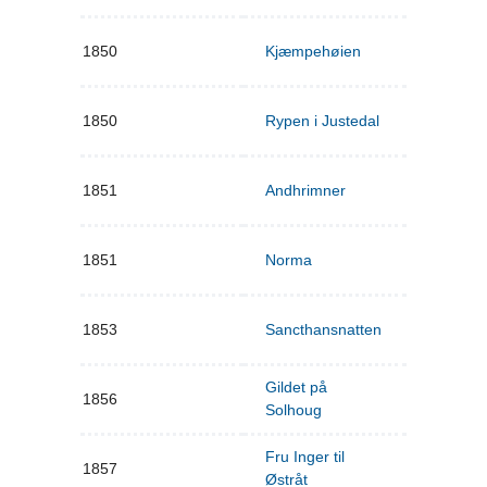
1850
Kjæmpehøien
1850
Rypen i Justedal
1851
Andhrimner
1851
Norma
1853
Sancthansnatten
Gildet på
1856
Solhoug
Fru Inger til
1857
Østråt