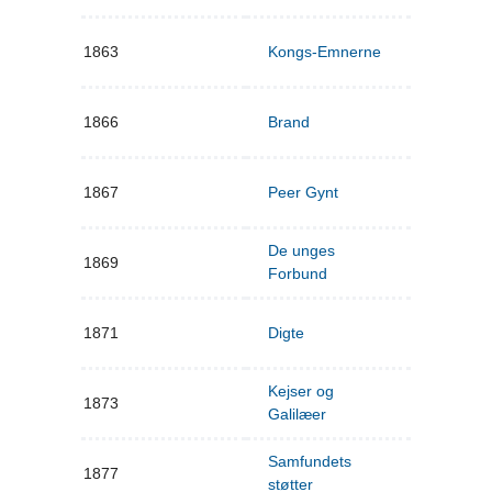
1863
Kongs-Emnerne
1866
Brand
1867
Peer Gynt
De unges
1869
Forbund
1871
Digte
Kejser og
1873
Galilæer
Samfundets
1877
støtter