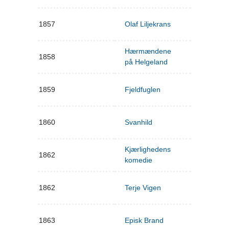
1857
Olaf Liljekrans
Hærmændene
1858
på Helgeland
1859
Fjeldfuglen
1860
Svanhild
Kjærlighedens
1862
komedie
1862
Terje Vigen
1863
Episk Brand