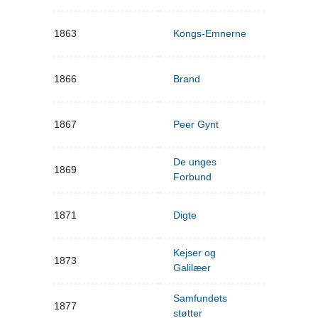
1863
Kongs-Emnerne
1866
Brand
1867
Peer Gynt
De unges
1869
Forbund
1871
Digte
Kejser og
1873
Galilæer
Samfundets
1877
støtter