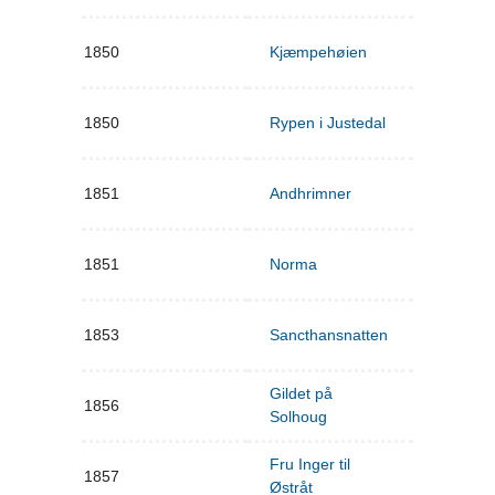
1850
Kjæmpehøien
1850
Rypen i Justedal
1851
Andhrimner
1851
Norma
1853
Sancthansnatten
Gildet på
1856
Solhoug
Fru Inger til
1857
Østråt