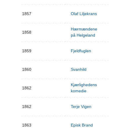
1857
Olaf Liljekrans
Hærmændene
1858
på Helgeland
1859
Fjeldfuglen
1860
Svanhild
Kjærlighedens
1862
komedie
1862
Terje Vigen
1863
Episk Brand