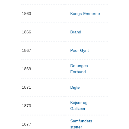
1863
Kongs-Emnerne
1866
Brand
1867
Peer Gynt
De unges
1869
Forbund
1871
Digte
Kejser og
1873
Galilæer
Samfundets
1877
støtter