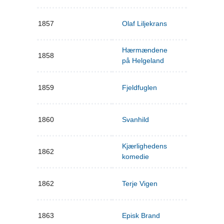
1857
Olaf Liljekrans
Hærmændene
1858
på Helgeland
1859
Fjeldfuglen
1860
Svanhild
Kjærlighedens
1862
komedie
1862
Terje Vigen
1863
Episk Brand