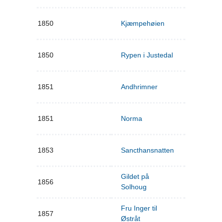
1850
Kjæmpehøien
1850
Rypen i Justedal
1851
Andhrimner
1851
Norma
1853
Sancthansnatten
Gildet på
1856
Solhoug
Fru Inger til
1857
Østråt