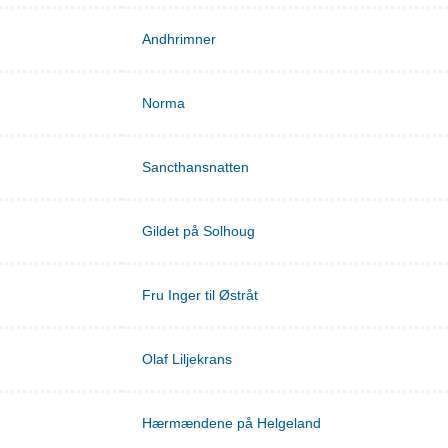
Andhrimner
Norma
Sancthansnatten
Gildet på Solhoug
Fru Inger til Østråt
Olaf Liljekrans
Hærmændene på Helgeland