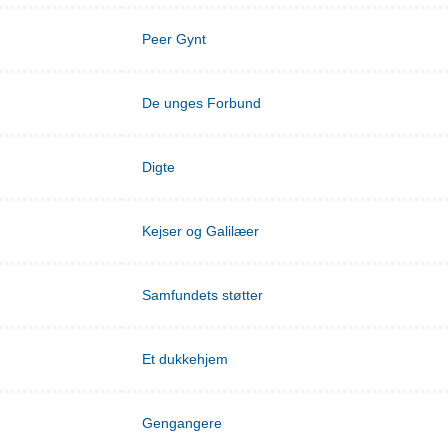
Peer Gynt
De unges Forbund
Digte
Kejser og Galilæer
Samfundets støtter
Et dukkehjem
Gengangere