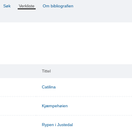
Søk
Verkliste
Om bibliografien
Tittel
Catilina
Kjæmpehøien
Rypen i Justedal