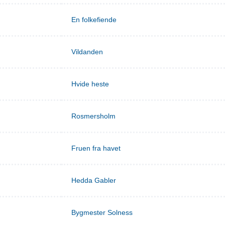
En folkefiende
Vildanden
Hvide heste
Rosmersholm
Fruen fra havet
Hedda Gabler
Bygmester Solness