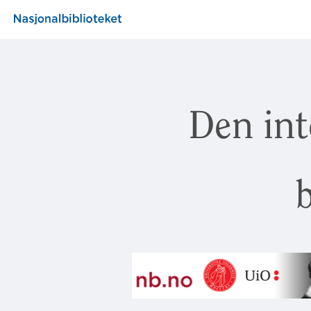
Den int
b