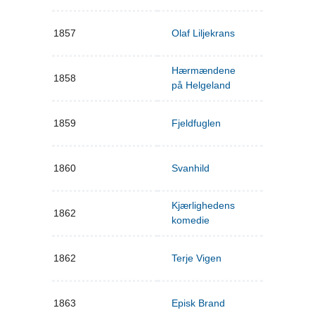
1857
Olaf Liljekrans
Hærmændene
1858
på Helgeland
1859
Fjeldfuglen
1860
Svanhild
Kjærlighedens
1862
komedie
1862
Terje Vigen
1863
Episk Brand