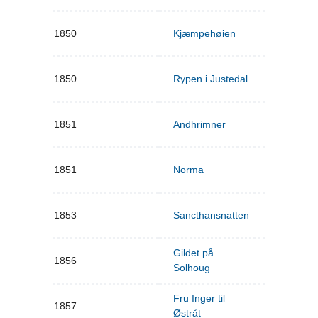
1850
Kjæmpehøien
1850
Rypen i Justedal
1851
Andhrimner
1851
Norma
1853
Sancthansnatten
Gildet på
1856
Solhoug
Fru Inger til
1857
Østråt