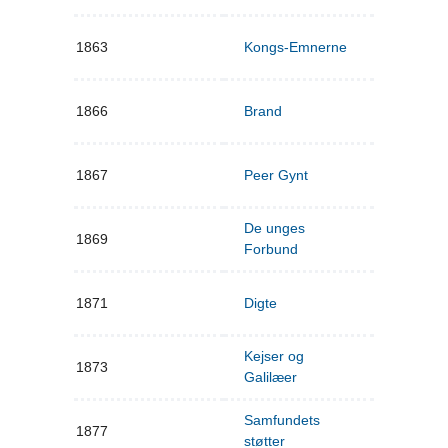
1863
Kongs-Emnerne
1866
Brand
1867
Peer Gynt
De unges
1869
Forbund
1871
Digte
Kejser og
1873
Galilæer
Samfundets
1877
støtter