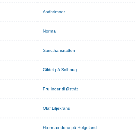
Andhrimner
Norma
Sancthansnatten
Gildet på Solhoug
Fru Inger til Østråt
Olaf Liljekrans
Hærmændene på Helgeland