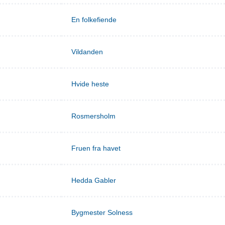
En folkefiende
Vildanden
Hvide heste
Rosmersholm
Fruen fra havet
Hedda Gabler
Bygmester Solness