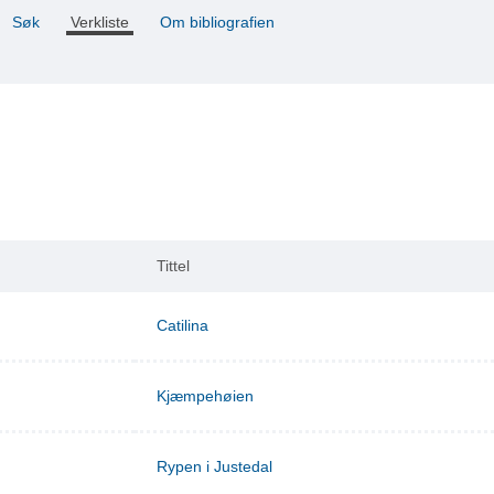
Søk
Verkliste
Om bibliografien
Tittel
Catilina
Kjæmpehøien
Rypen i Justedal