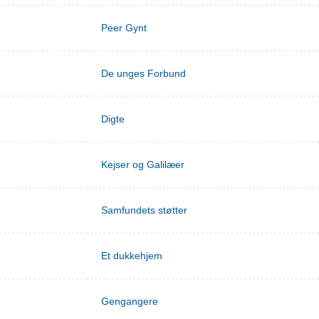
Peer Gynt
De unges Forbund
Digte
Kejser og Galilæer
Samfundets støtter
Et dukkehjem
Gengangere