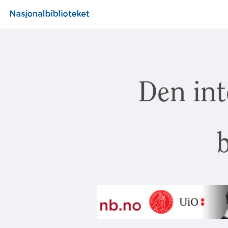
Den int
b