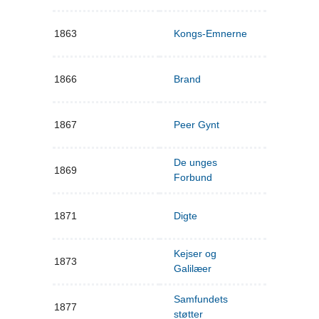
1863
Kongs-Emnerne
1866
Brand
1867
Peer Gynt
De unges
1869
Forbund
1871
Digte
Kejser og
1873
Galilæer
Samfundets
1877
støtter