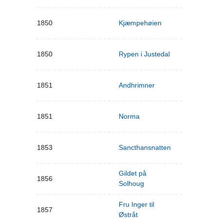
1850
Kjæmpehøien
1850
Rypen i Justedal
1851
Andhrimner
1851
Norma
1853
Sancthansnatten
Gildet på
1856
Solhoug
Fru Inger til
1857
Østråt