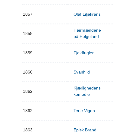
1857
Olaf Liljekrans
Hærmændene
1858
på Helgeland
1859
Fjeldfuglen
1860
Svanhild
Kjærlighedens
1862
komedie
1862
Terje Vigen
1863
Episk Brand