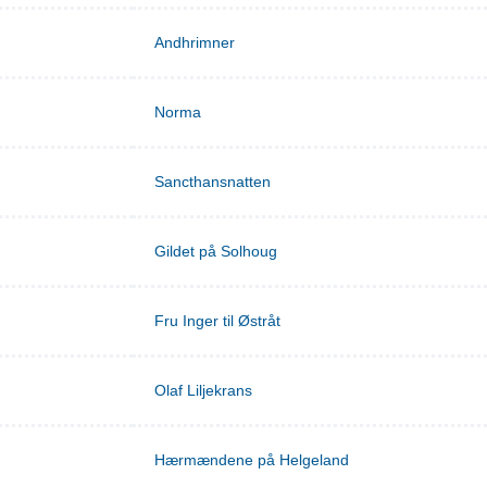
Andhrimner
Norma
Sancthansnatten
Gildet på Solhoug
Fru Inger til Østråt
Olaf Liljekrans
Hærmændene på Helgeland