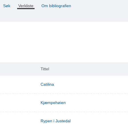
Søk
Verkliste
Om bibliografien
Tittel
Catilina
Kjæmpehøien
Rypen i Justedal