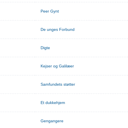
Peer Gynt
De unges Forbund
Digte
Kejser og Galilæer
Samfundets støtter
Et dukkehjem
Gengangere