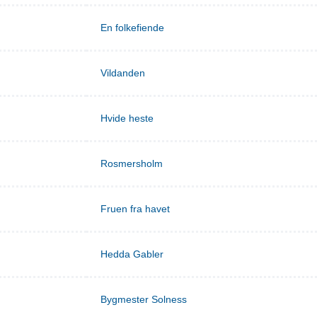
En folkefiende
Vildanden
Hvide heste
Rosmersholm
Fruen fra havet
Hedda Gabler
Bygmester Solness