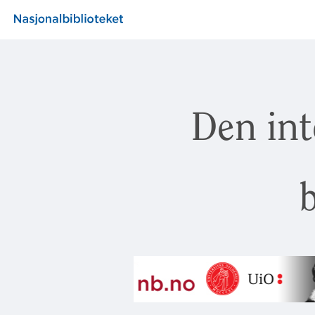
Den int
b