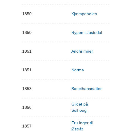
1850
Kjæmpehøien
1850
Rypen i Justedal
1851
Andhrimner
1851
Norma
1853
Sancthansnatten
Gildet på
1856
Solhoug
Fru Inger til
1857
Østråt