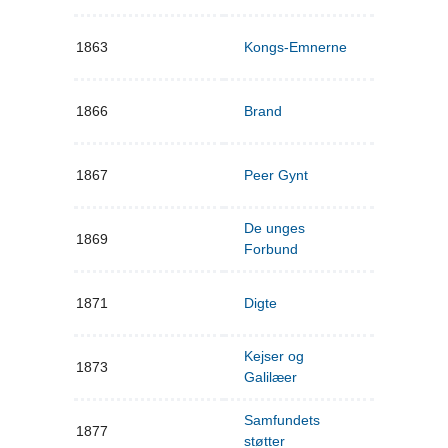
1863
Kongs-Emnerne
1866
Brand
1867
Peer Gynt
De unges
1869
Forbund
1871
Digte
Kejser og
1873
Galilæer
Samfundets
1877
støtter