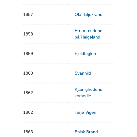
1857
Olaf Liljekrans
Hærmændene
1858
på Helgeland
1859
Fjeldfuglen
1860
Svanhild
Kjærlighedens
1862
komedie
1862
Terje Vigen
1863
Episk Brand