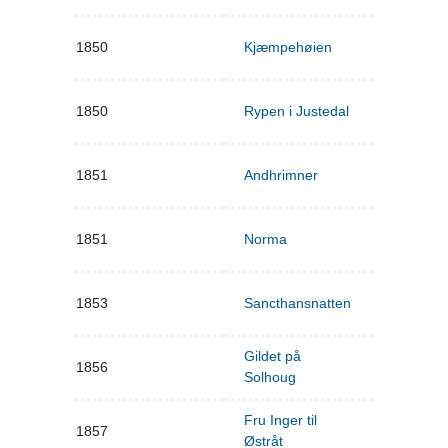
1850
Kjæmpehøien
1850
Rypen i Justedal
1851
Andhrimner
1851
Norma
1853
Sancthansnatten
Gildet på
1856
Solhoug
Fru Inger til
1857
Østråt