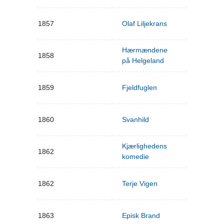
1857
Olaf Liljekrans
Hærmændene
1858
på Helgeland
1859
Fjeldfuglen
1860
Svanhild
Kjærlighedens
1862
komedie
1862
Terje Vigen
1863
Episk Brand