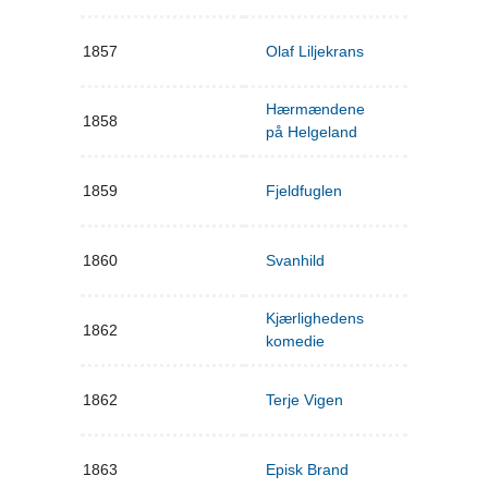
1857
Olaf Liljekrans
Hærmændene
1858
på Helgeland
1859
Fjeldfuglen
1860
Svanhild
Kjærlighedens
1862
komedie
1862
Terje Vigen
1863
Episk Brand