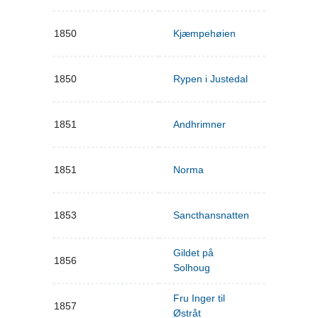
1850
Kjæmpehøien
1850
Rypen i Justedal
1851
Andhrimner
1851
Norma
1853
Sancthansnatten
Gildet på
1856
Solhoug
Fru Inger til
1857
Østråt