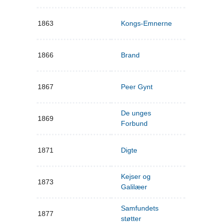
1863
Kongs-Emnerne
1866
Brand
1867
Peer Gynt
De unges
1869
Forbund
1871
Digte
Kejser og
1873
Galilæer
Samfundets
1877
støtter