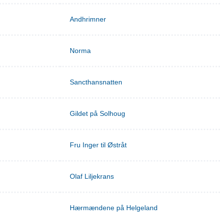
Andhrimner
Norma
Sancthansnatten
Gildet på Solhoug
Fru Inger til Østråt
Olaf Liljekrans
Hærmændene på Helgeland