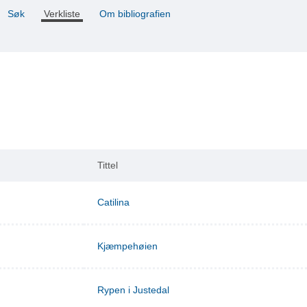
Søk
Verkliste
Om bibliografien
Tittel
Catilina
Kjæmpehøien
Rypen i Justedal