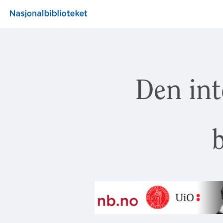
Den int
b