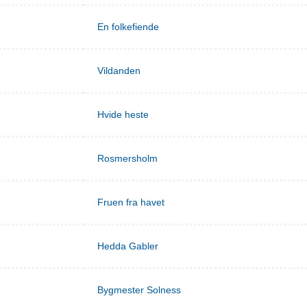
En folkefiende
Vildanden
Hvide heste
Rosmersholm
Fruen fra havet
Hedda Gabler
Bygmester Solness