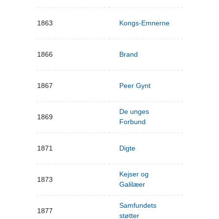
1863
Kongs-Emnerne
1866
Brand
1867
Peer Gynt
De unges
1869
Forbund
1871
Digte
Kejser og
1873
Galilæer
Samfundets
1877
støtter