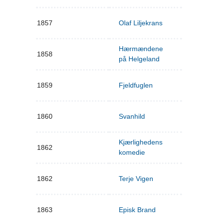
1857
Olaf Liljekrans
Hærmændene
1858
på Helgeland
1859
Fjeldfuglen
1860
Svanhild
Kjærlighedens
1862
komedie
1862
Terje Vigen
1863
Episk Brand