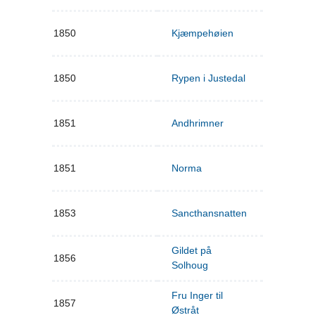
1850
Kjæmpehøien
1850
Rypen i Justedal
1851
Andhrimner
1851
Norma
1853
Sancthansnatten
Gildet på
1856
Solhoug
Fru Inger til
1857
Østråt