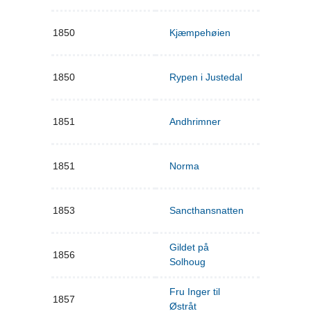
1850
Kjæmpehøien
1850
Rypen i Justedal
1851
Andhrimner
1851
Norma
1853
Sancthansnatten
Gildet på
1856
Solhoug
Fru Inger til
1857
Østråt