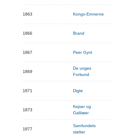
1863
Kongs-Emnerne
1866
Brand
1867
Peer Gynt
De unges
1869
Forbund
1871
Digte
Kejser og
1873
Galilæer
Samfundets
1877
støtter