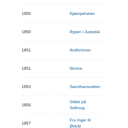
1850
Kjæmpehøien
1850
Rypen i Justedal
1851
Andhrimner
1851
Norma
1853
Sancthansnatten
Gildet på
1856
Solhoug
Fru Inger til
1857
Østråt