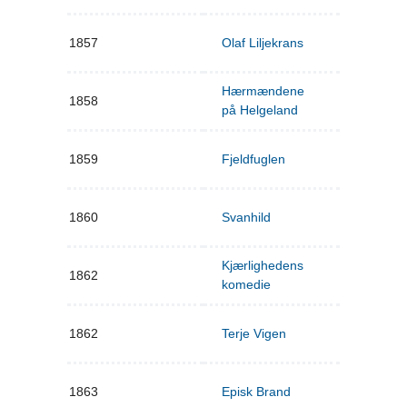
1857
Olaf Liljekrans
Hærmændene
1858
på Helgeland
1859
Fjeldfuglen
1860
Svanhild
Kjærlighedens
1862
komedie
1862
Terje Vigen
1863
Episk Brand