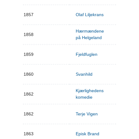
1857
Olaf Liljekrans
Hærmændene
1858
på Helgeland
1859
Fjeldfuglen
1860
Svanhild
Kjærlighedens
1862
komedie
1862
Terje Vigen
1863
Episk Brand