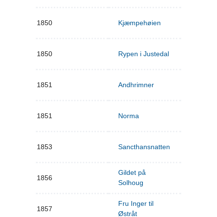
1850
Kjæmpehøien
1850
Rypen i Justedal
1851
Andhrimner
1851
Norma
1853
Sancthansnatten
Gildet på
1856
Solhoug
Fru Inger til
1857
Østråt