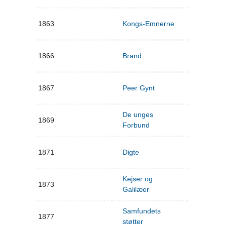
1863
Kongs-Emnerne
1866
Brand
1867
Peer Gynt
De unges
1869
Forbund
1871
Digte
Kejser og
1873
Galilæer
Samfundets
1877
støtter