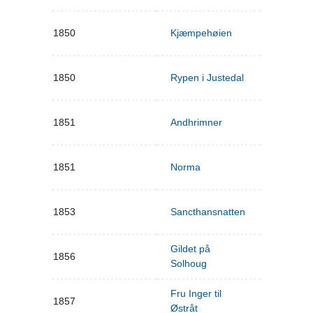
1850
Kjæmpehøien
1850
Rypen i Justedal
1851
Andhrimner
1851
Norma
1853
Sancthansnatten
Gildet på
1856
Solhoug
Fru Inger til
1857
Østråt