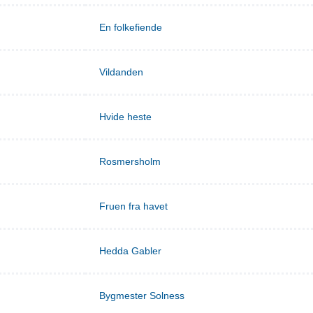
En folkefiende
Vildanden
Hvide heste
Rosmersholm
Fruen fra havet
Hedda Gabler
Bygmester Solness