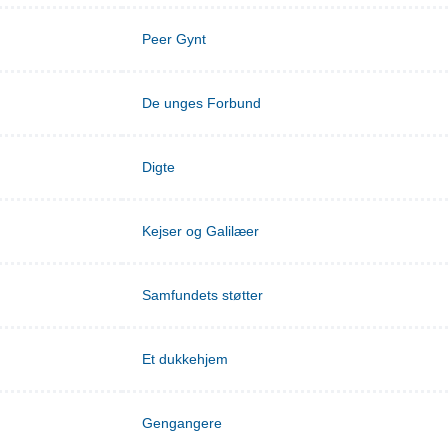
Peer Gynt
De unges Forbund
Digte
Kejser og Galilæer
Samfundets støtter
Et dukkehjem
Gengangere