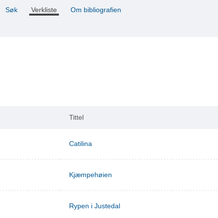
Søk
Verkliste
Om bibliografien
Tittel
Catilina
Kjæmpehøien
Rypen i Justedal