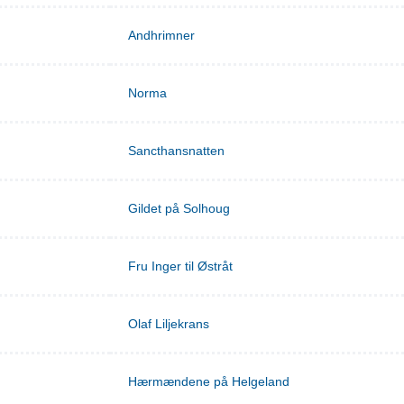
Andhrimner
Norma
Sancthansnatten
Gildet på Solhoug
Fru Inger til Østråt
Olaf Liljekrans
Hærmændene på Helgeland