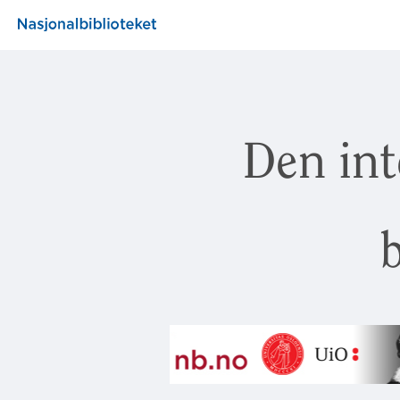
Den int
b