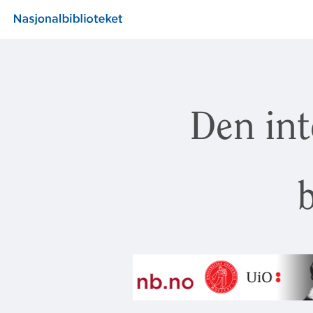
Den int
b