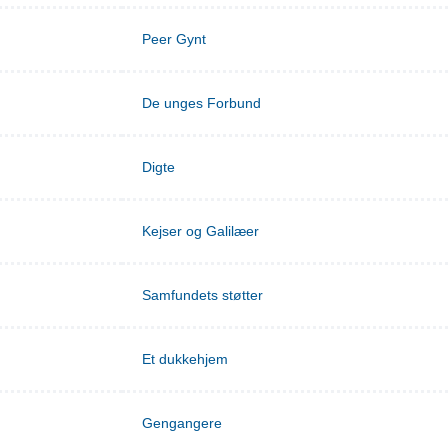
Peer Gynt
De unges Forbund
Digte
Kejser og Galilæer
Samfundets støtter
Et dukkehjem
Gengangere