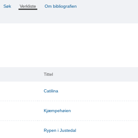
Søk
Verkliste
Om bibliografien
Tittel
Catilina
Kjæmpehøien
Rypen i Justedal