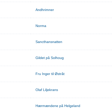
Andhrimner
Norma
Sancthansnatten
Gildet på Solhoug
Fru Inger til Østråt
Olaf Liljekrans
Hærmændene på Helgeland