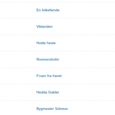
En folkefiende
Vildanden
Hvide heste
Rosmersholm
Fruen fra havet
Hedda Gabler
Bygmester Solness