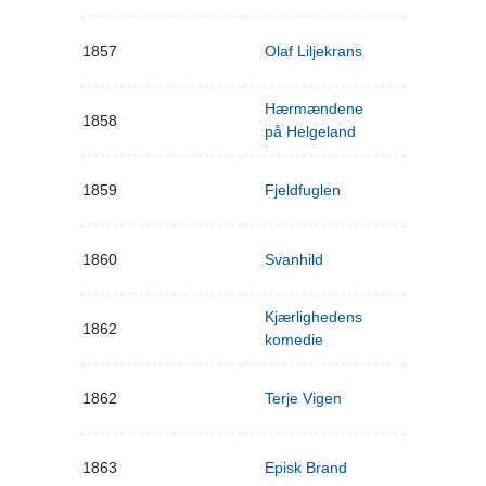
1857
Olaf Liljekrans
Hærmændene
1858
på Helgeland
1859
Fjeldfuglen
1860
Svanhild
Kjærlighedens
1862
komedie
1862
Terje Vigen
1863
Episk Brand