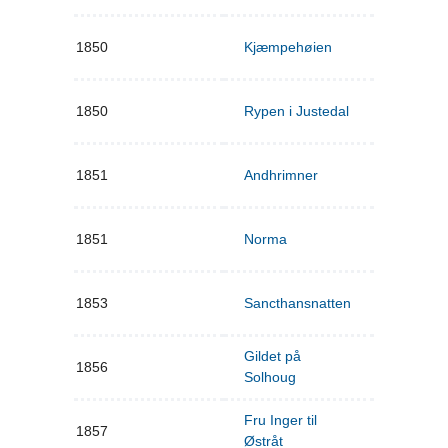
1850
Kjæmpehøien
1850
Rypen i Justedal
1851
Andhrimner
1851
Norma
1853
Sancthansnatten
Gildet på
1856
Solhoug
Fru Inger til
1857
Østråt