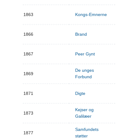
1863
Kongs-Emnerne
1866
Brand
1867
Peer Gynt
De unges
1869
Forbund
1871
Digte
Kejser og
1873
Galilæer
Samfundets
1877
støtter