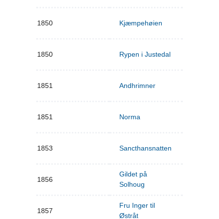
1850
Kjæmpehøien
1850
Rypen i Justedal
1851
Andhrimner
1851
Norma
1853
Sancthansnatten
Gildet på
1856
Solhoug
Fru Inger til
1857
Østråt