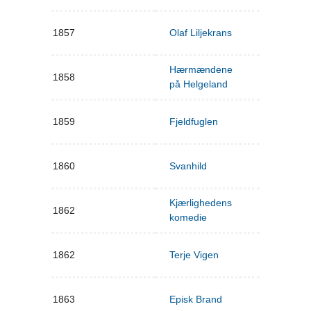
1857
Olaf Liljekrans
Hærmændene
1858
på Helgeland
1859
Fjeldfuglen
1860
Svanhild
Kjærlighedens
1862
komedie
1862
Terje Vigen
1863
Episk Brand