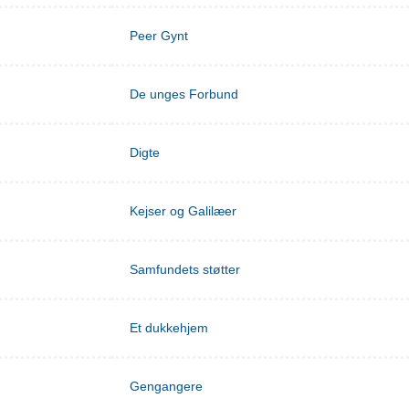
Peer Gynt
De unges Forbund
Digte
Kejser og Galilæer
Samfundets støtter
Et dukkehjem
Gengangere