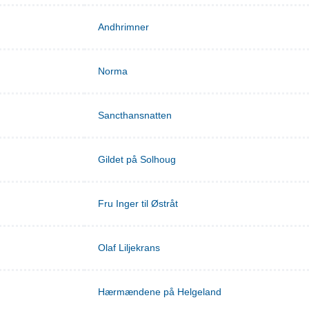
Andhrimner
Norma
Sancthansnatten
Gildet på Solhoug
Fru Inger til Østråt
Olaf Liljekrans
Hærmændene på Helgeland