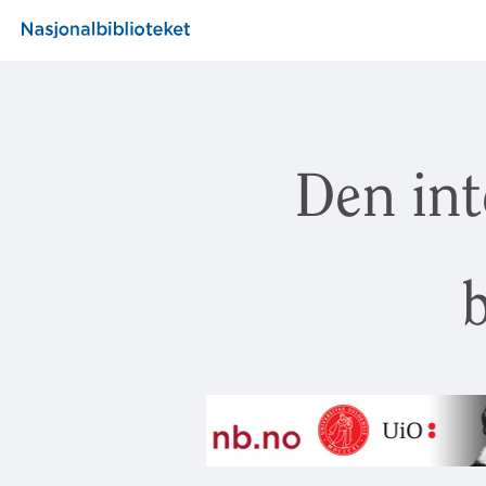
Den int
b