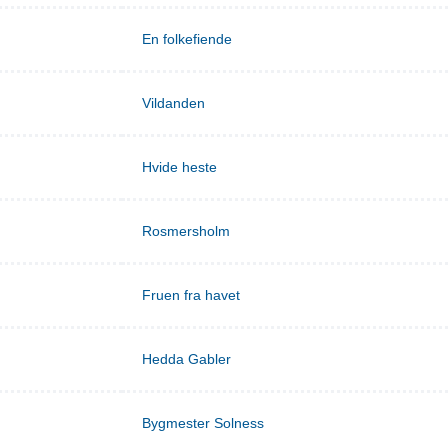
En folkefiende
Vildanden
Hvide heste
Rosmersholm
Fruen fra havet
Hedda Gabler
Bygmester Solness