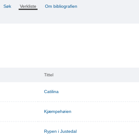
Søk
Verkliste
Om bibliografien
Tittel
Catilina
Kjæmpehøien
Rypen i Justedal