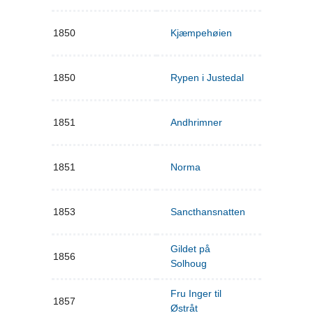
1850
Kjæmpehøien
1850
Rypen i Justedal
1851
Andhrimner
1851
Norma
1853
Sancthansnatten
Gildet på
1856
Solhoug
Fru Inger til
1857
Østråt