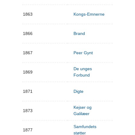
1863
Kongs-Emnerne
1866
Brand
1867
Peer Gynt
De unges
1869
Forbund
1871
Digte
Kejser og
1873
Galilæer
Samfundets
1877
støtter