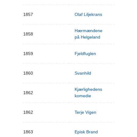
1857
Olaf Liljekrans
Hærmændene
1858
på Helgeland
1859
Fjeldfuglen
1860
Svanhild
Kjærlighedens
1862
komedie
1862
Terje Vigen
1863
Episk Brand