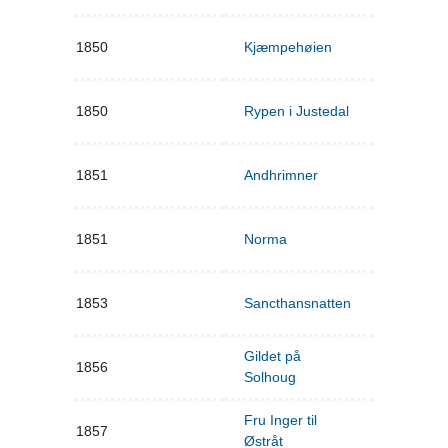
1850
Kjæmpehøien
1850
Rypen i Justedal
1851
Andhrimner
1851
Norma
1853
Sancthansnatten
Gildet på
1856
Solhoug
Fru Inger til
1857
Østråt