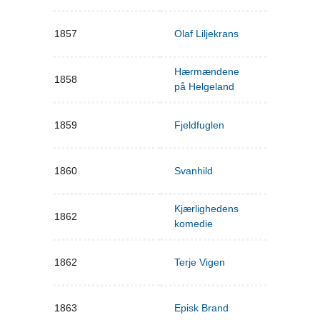
1857
Olaf Liljekrans
Hærmændene
1858
på Helgeland
1859
Fjeldfuglen
1860
Svanhild
Kjærlighedens
1862
komedie
1862
Terje Vigen
1863
Episk Brand