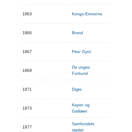
1863
Kongs-Emnerne
1866
Brand
1867
Peer Gynt
De unges
1869
Forbund
1871
Digte
Kejser og
1873
Galilæer
Samfundets
1877
støtter