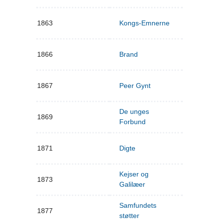
1863
Kongs-Emnerne
1866
Brand
1867
Peer Gynt
De unges
1869
Forbund
1871
Digte
Kejser og
1873
Galilæer
Samfundets
1877
støtter