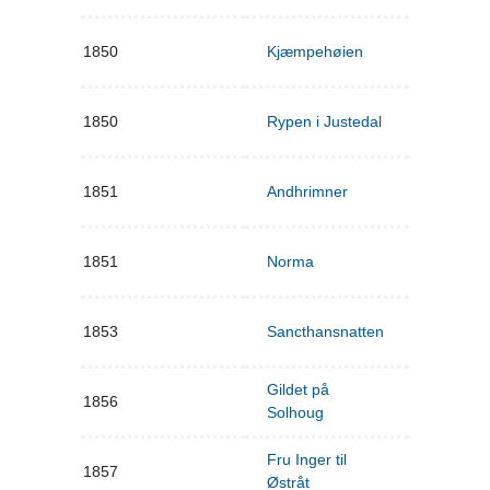
1850
Kjæmpehøien
1850
Rypen i Justedal
1851
Andhrimner
1851
Norma
1853
Sancthansnatten
Gildet på
1856
Solhoug
Fru Inger til
1857
Østråt