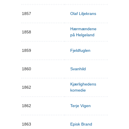
1857
Olaf Liljekrans
Hærmændene
1858
på Helgeland
1859
Fjeldfuglen
1860
Svanhild
Kjærlighedens
1862
komedie
1862
Terje Vigen
1863
Episk Brand