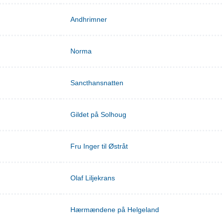
Andhrimner
Norma
Sancthansnatten
Gildet på Solhoug
Fru Inger til Østråt
Olaf Liljekrans
Hærmændene på Helgeland