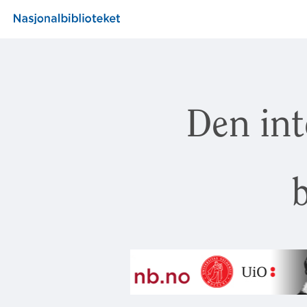
Den int
b