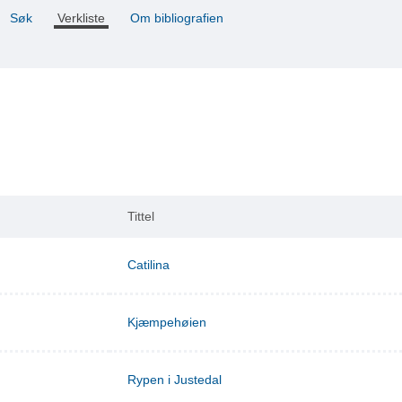
Søk
Verkliste
Om bibliografien
Tittel
Catilina
Kjæmpehøien
Rypen i Justedal