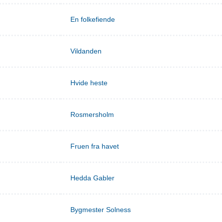
En folkefiende
Vildanden
Hvide heste
Rosmersholm
Fruen fra havet
Hedda Gabler
Bygmester Solness