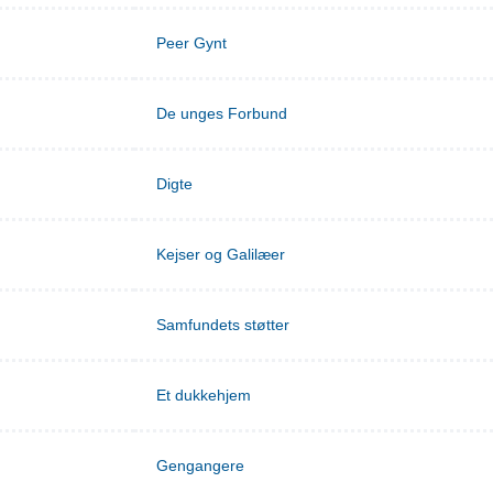
Peer Gynt
De unges Forbund
Digte
Kejser og Galilæer
Samfundets støtter
Et dukkehjem
Gengangere