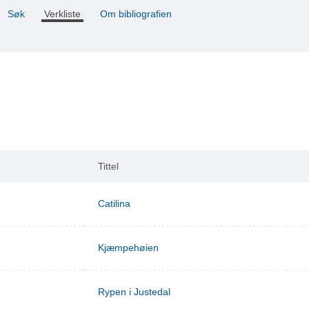
Søk
Verkliste
Om bibliografien
Tittel
Catilina
Kjæmpehøien
Rypen i Justedal