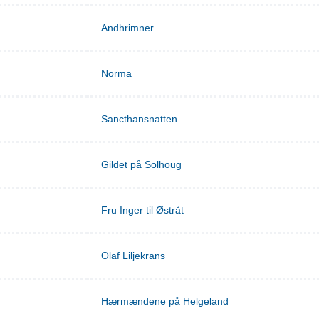
Andhrimner
Norma
Sancthansnatten
Gildet på Solhoug
Fru Inger til Østråt
Olaf Liljekrans
Hærmændene på Helgeland