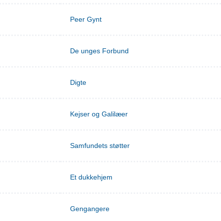
Peer Gynt
De unges Forbund
Digte
Kejser og Galilæer
Samfundets støtter
Et dukkehjem
Gengangere