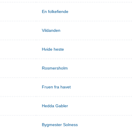
En folkefiende
Vildanden
Hvide heste
Rosmersholm
Fruen fra havet
Hedda Gabler
Bygmester Solness