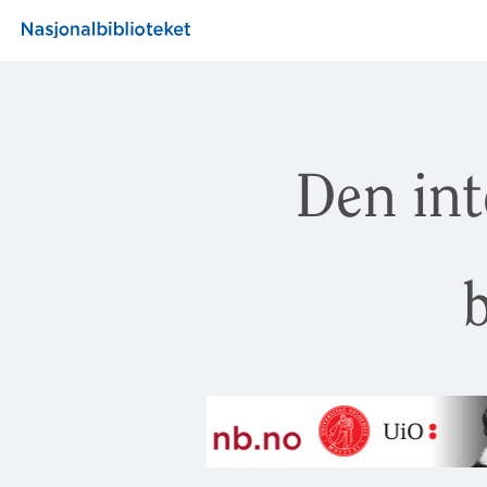
Den int
b