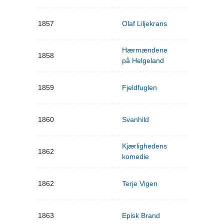
1857
Olaf Liljekrans
Hærmændene
1858
på Helgeland
1859
Fjeldfuglen
1860
Svanhild
Kjærlighedens
1862
komedie
1862
Terje Vigen
1863
Episk Brand