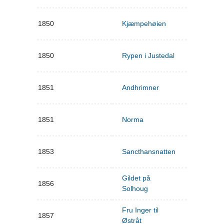
1850
Kjæmpehøien
1850
Rypen i Justedal
1851
Andhrimner
1851
Norma
1853
Sancthansnatten
Gildet på
1856
Solhoug
Fru Inger til
1857
Østråt