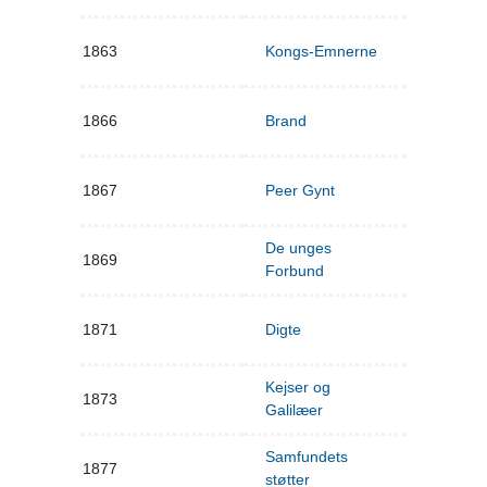
1863
Kongs-Emnerne
1866
Brand
1867
Peer Gynt
De unges
1869
Forbund
1871
Digte
Kejser og
1873
Galilæer
Samfundets
1877
støtter