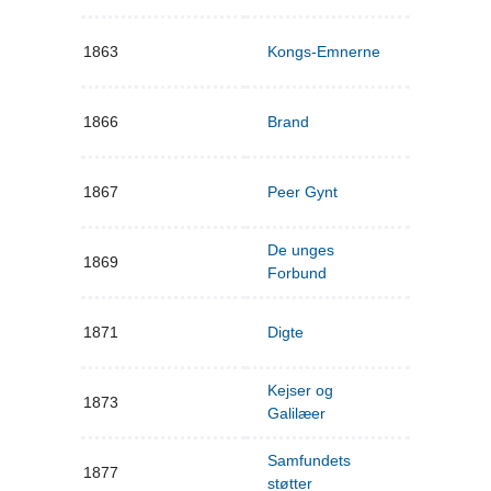
1863
Kongs-Emnerne
1866
Brand
1867
Peer Gynt
De unges
1869
Forbund
1871
Digte
Kejser og
1873
Galilæer
Samfundets
1877
støtter