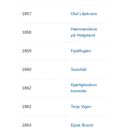
1857
Olaf Liljekrans
Hærmændene
1858
på Helgeland
1859
Fjeldfuglen
1860
Svanhild
Kjærlighedens
1862
komedie
1862
Terje Vigen
1863
Episk Brand