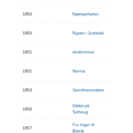
1850
Kjæmpehøien
1850
Rypen i Justedal
1851
Andhrimner
1851
Norma
1853
Sancthansnatten
Gildet på
1856
Solhoug
Fru Inger til
1857
Østråt