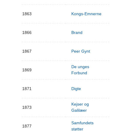
1863
Kongs-Emnerne
1866
Brand
1867
Peer Gynt
De unges
1869
Forbund
1871
Digte
Kejser og
1873
Galilæer
Samfundets
1877
støtter