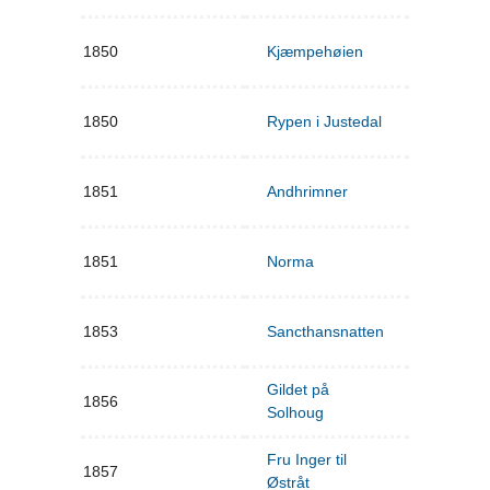
1850
Kjæmpehøien
1850
Rypen i Justedal
1851
Andhrimner
1851
Norma
1853
Sancthansnatten
Gildet på
1856
Solhoug
Fru Inger til
1857
Østråt