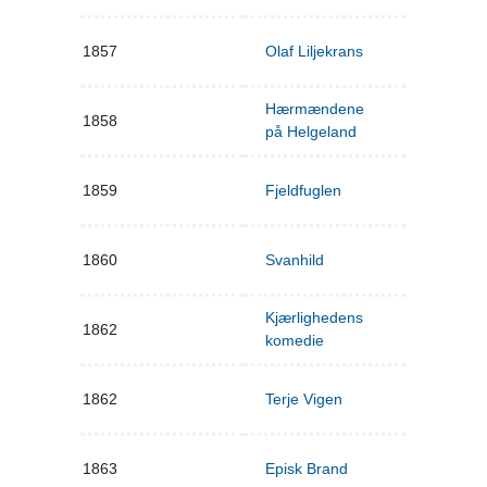
1857
Olaf Liljekrans
Hærmændene
1858
på Helgeland
1859
Fjeldfuglen
1860
Svanhild
Kjærlighedens
1862
komedie
1862
Terje Vigen
1863
Episk Brand