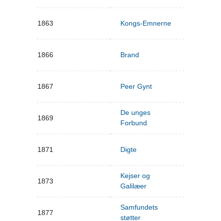
1863
Kongs-Emnerne
1866
Brand
1867
Peer Gynt
De unges
1869
Forbund
1871
Digte
Kejser og
1873
Galilæer
Samfundets
1877
støtter