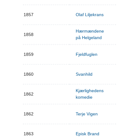
1857
Olaf Liljekrans
Hærmændene
1858
på Helgeland
1859
Fjeldfuglen
1860
Svanhild
Kjærlighedens
1862
komedie
1862
Terje Vigen
1863
Episk Brand