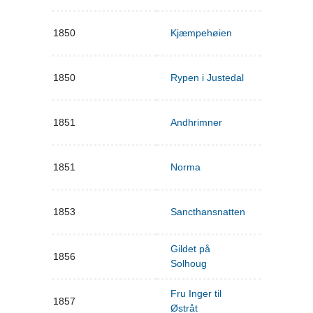
1850
Kjæmpehøien
1850
Rypen i Justedal
1851
Andhrimner
1851
Norma
1853
Sancthansnatten
Gildet på
1856
Solhoug
Fru Inger til
1857
Østråt