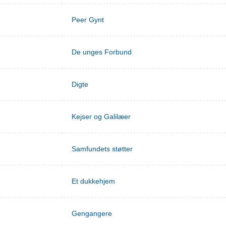
Peer Gynt
De unges Forbund
Digte
Kejser og Galilæer
Samfundets støtter
Et dukkehjem
Gengangere