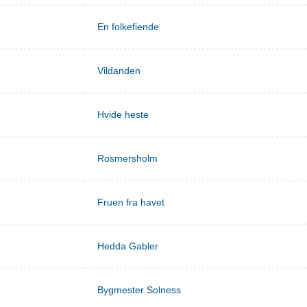
En folkefiende
Vildanden
Hvide heste
Rosmersholm
Fruen fra havet
Hedda Gabler
Bygmester Solness