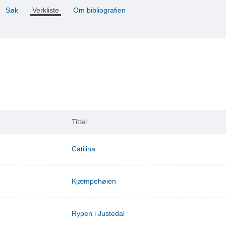
Søk
Verkliste
Om bibliografien
Tittel
Catilina
Kjæmpehøien
Rypen i Justedal