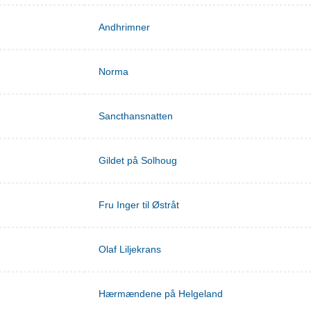
Andhrimner
Norma
Sancthansnatten
Gildet på Solhoug
Fru Inger til Østråt
Olaf Liljekrans
Hærmændene på Helgeland