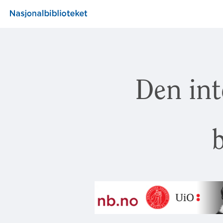
Den int
b