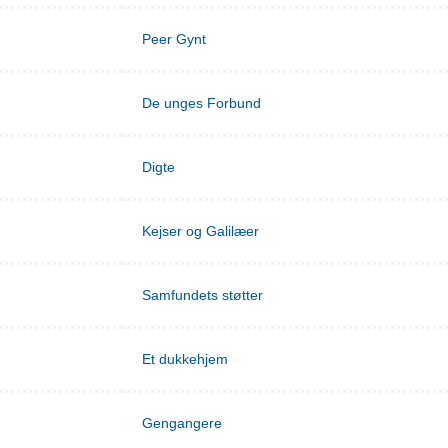
Peer Gynt
De unges Forbund
Digte
Kejser og Galilæer
Samfundets støtter
Et dukkehjem
Gengangere