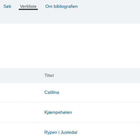
Søk
Verkliste
Om bibliografien
Tittel
Catilina
Kjæmpehøien
Rypen i Justedal