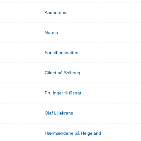
Andhrimner
Norma
Sancthansnatten
Gildet på Solhoug
Fru Inger til Østråt
Olaf Liljekrans
Hærmændene på Helgeland