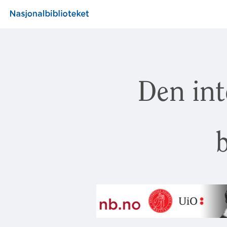
Den int
b