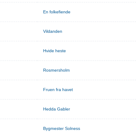
En folkefiende
Vildanden
Hvide heste
Rosmersholm
Fruen fra havet
Hedda Gabler
Bygmester Solness