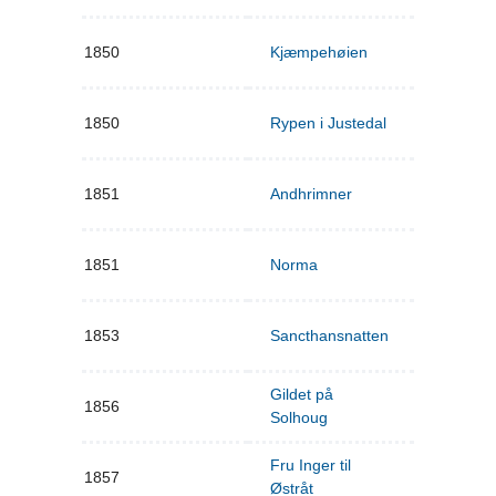
1850
Kjæmpehøien
1850
Rypen i Justedal
1851
Andhrimner
1851
Norma
1853
Sancthansnatten
Gildet på
1856
Solhoug
Fru Inger til
1857
Østråt