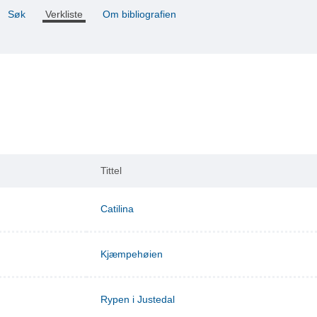
Søk
Verkliste
Om bibliografien
Tittel
Catilina
Kjæmpehøien
Rypen i Justedal