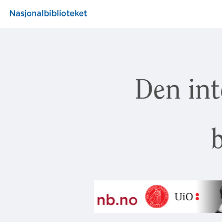
Den int
b