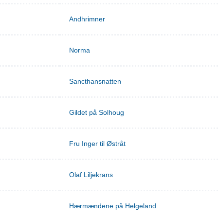
Andhrimner
Norma
Sancthansnatten
Gildet på Solhoug
Fru Inger til Østråt
Olaf Liljekrans
Hærmændene på Helgeland