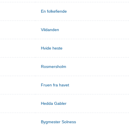
En folkefiende
Vildanden
Hvide heste
Rosmersholm
Fruen fra havet
Hedda Gabler
Bygmester Solness