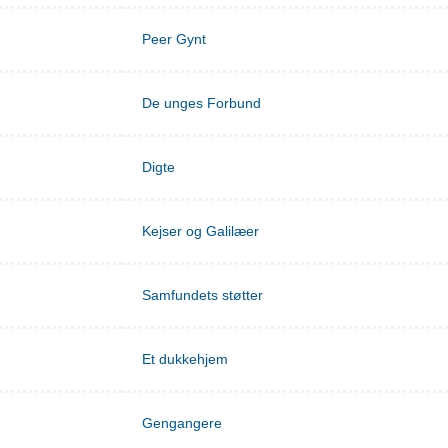
Peer Gynt
De unges Forbund
Digte
Kejser og Galilæer
Samfundets støtter
Et dukkehjem
Gengangere