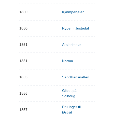
1850
Kjæmpehøien
1850
Rypen i Justedal
1851
Andhrimner
1851
Norma
1853
Sancthansnatten
Gildet på
1856
Solhoug
Fru Inger til
1857
Østråt