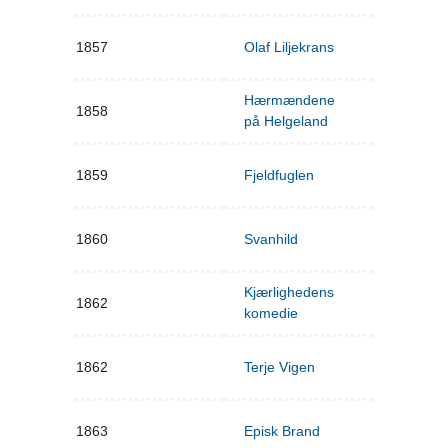
1857
Olaf Liljekrans
Hærmændene
1858
på Helgeland
1859
Fjeldfuglen
1860
Svanhild
Kjærlighedens
1862
komedie
1862
Terje Vigen
1863
Episk Brand