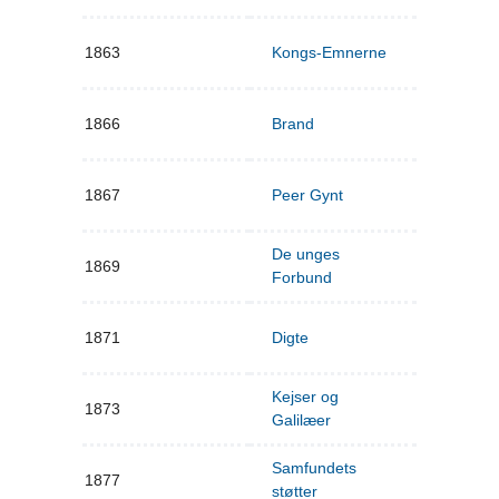
1863
Kongs-Emnerne
1866
Brand
1867
Peer Gynt
De unges
1869
Forbund
1871
Digte
Kejser og
1873
Galilæer
Samfundets
1877
støtter